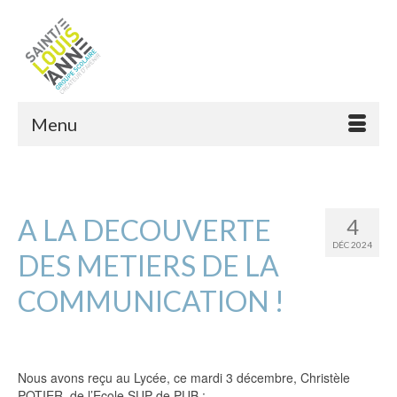
Menu
A LA DECOUVERTE
4
DÉC 2024
DES METIERS DE LA
COMMUNICATION !
Nous avons reçu au Lycée, ce mardi 3 décembre, Christèle
POTIER, de l’Ecole SUP de PUB :