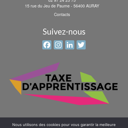
15 rue du Jeu de Paume - 56400 AURAY
Contacts
Suivez-nous
Facebook
Instagram
LinkedIn
Twitter
Nous utilisons des cookies pour vous garantir la meilleure