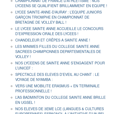
CHAMPIONNAT DE FRANCE D’ATHLETISME : NOS
LYCEENS SE QUALIFIENT BRILLAMMENT EN EQUIPE !
LYCEE SAINTE-ANNE-D’AURAY : L’EQUIPE JUNIORS
GARÇON TRIOMPHE EN CHAMPIONNAT DE
BRETAGNE DE VOLLEY BALL !
LE LYCEE SAINTE ANNE ACCUEILLE LE CONCOURS
D’EXPRESSION ORALE DES LYCEES !
CHANDELEUR ET CRÊPES A SAINTE ANNE !
LES MINIMES FILLES DU COLLEGE SAINTE ANNE
SACREES CHAMPIONNES DEPARTEMENTALES DE
VOLLEY !
NOS LYCEENS DE SAINTE ANNE S’ENGAGENT POUR
L’UNICEF :
SPECTACLE DES ELEVES D’EVEIL AU CHANT : LE
VOYAGE DE NYAMBA :
VERS UNE MOBILITE ERASMUS + EN TERMINALE
PROFESSIONNELLE !
L’AS BADMINTON DU COLLEGE SAINTE ANNE BRILLE
EN UGSEL !
NOS ELEVES DE 3EME LCE (LANGUES & CULTURES
EUROPEENNES) ESPAGNOL A L’INITIATIVE D’UN BEL