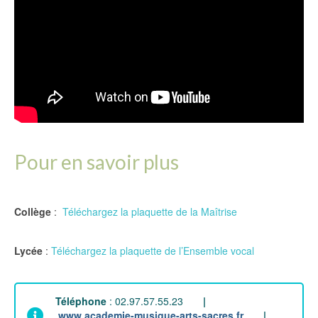
Pour en savoir plus
Collège
:
Téléchargez la plaquette de la Maîtrise
Lycée
:
Téléchargez la plaquette de l’Ensemble vocal
Téléphone
: 02.97.57.55.23
|
www.academie-musique-arts-sacres.fr
|