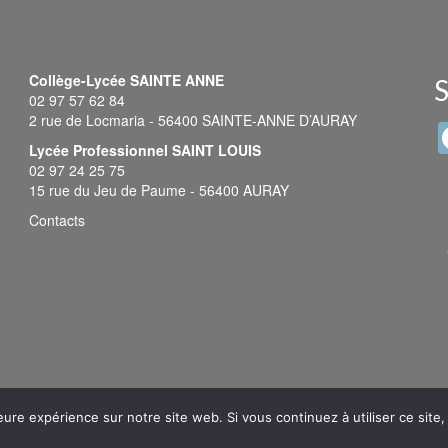
Collège-Lycée SAINTE ANNE
S
02 97 57 62 84
2 rue de Locmaria - 56400 SAINTE-ANNE D’AURAY
Lycée Professionnel SAINT LOUIS
02 97 24 25 75
15 rue du Jeu de Paume - 56400 AURAY
Contacts
eure expérience sur notre site web. Si vous continuez à utiliser ce sit
© 2026 Sainte Anne - Saint Louis -
Mentions légales
-
Plan du site