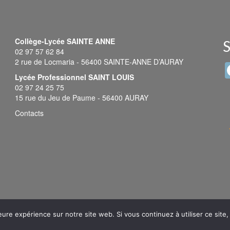
Collège-Lycée SAINTE ANNE
S
02 97 57 62 84
2 rue de Locmaria - 56400 SAINTE-ANNE D’AURAY
Lycée Professionnel SAINT LOUIS
02 97 24 25 75
15 rue du Jeu de Paume - 56400 AURAY
Contacts
eure expérience sur notre site web. Si vous continuez à utiliser ce sit
© 2026 Sainte Anne - Saint Louis -
Mentions légales
-
Plan du site