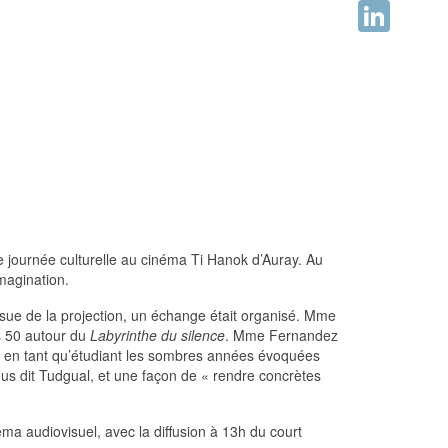
Facebook
LinkedIn
e journée culturelle au cinéma Ti Hanok d’Auray. Au
magination.
issue de la projection, un échange était organisé. Mme
s 50 autour du
Labyrinthe du silence
. Mme Fernandez
écu en tant qu’étudiant les sombres années évoquées
ous dit Tudgual, et une façon de « rendre concrètes
ma audiovisuel, avec la diffusion à 13h du court