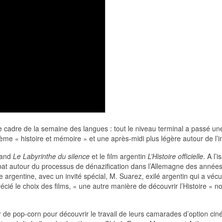
e cadre de la semaine des langues : tout le niveau terminal a passé un
me « histoire et mémoire » et une après-midi plus légère autour de l’i
emand
Le Labyrinthe du silence
et le film argentin
L’Histoire officielle
. A l’
débat autour du processus de dénazification dans l’Allemagne des année
e argentine, avec un invité spécial, M. Suarez, exilé argentin qui a v
cié le choix des films, « une autre manière de découvrir l’Histoire » n
 de pop-corn pour découvrir le travail de leurs camarades d’option ciné