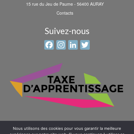
15 rue du Jeu de Paume - 56400 AURAY
Contacts
Suivez-nous
Facebook
Instagram
LinkedIn
Twitter
Nous utilisons des cookies pour vous garantir la meilleure