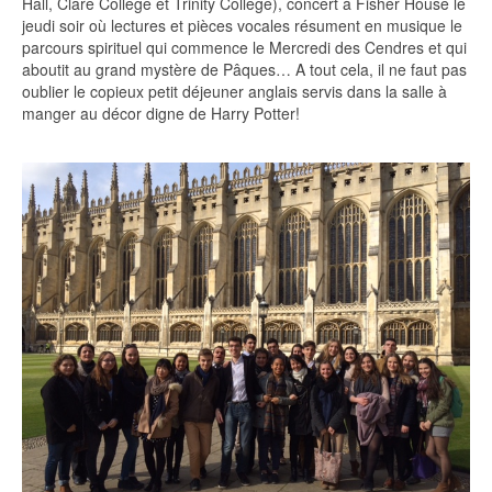
Hall, Clare College et Trinity College), concert à Fisher House le
jeudi soir où lectures et pièces vocales résument en musique le
parcours spirituel qui commence le Mercredi des Cendres et qui
aboutit au grand mystère de Pâques… A tout cela, il ne faut pas
oublier le copieux petit déjeuner anglais servis dans la salle à
manger au décor digne de Harry Potter!