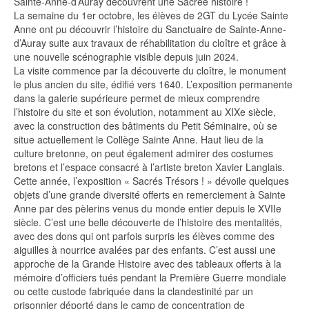
Sainte-Anne-d’Auray découvrent une Sacrée histoire !
La semaine du 1er octobre, les élèves de 2GT du Lycée Sainte
Anne ont pu découvrir l’histoire du Sanctuaire de Sainte-Anne-
d’Auray suite aux travaux de réhabilitation du cloître et grâce à
une nouvelle scénographie visible depuis juin 2024.
La visite commence par la découverte du cloître, le monument
le plus ancien du site, édifié vers 1640. L’exposition permanente
dans la galerie supérieure permet de mieux comprendre
l’histoire du site et son évolution, notamment au XIXe siècle,
avec la construction des bâtiments du Petit Séminaire, où se
situe actuellement le Collège Sainte Anne. Haut lieu de la
culture bretonne, on peut également admirer des costumes
bretons et l’espace consacré à l’artiste breton Xavier Langlais.
Cette année, l’exposition « Sacrés Trésors ! » dévoile quelques
objets d’une grande diversité offerts en remerciement à Sainte
Anne par des pèlerins venus du monde entier depuis le XVIIe
siècle. C’est une belle découverte de l’histoire des mentalités,
avec des dons qui ont parfois surpris les élèves comme des
aiguilles à nourrice avalées par des enfants. C’est aussi une
approche de la Grande Histoire avec des tableaux offerts à la
mémoire d’officiers tués pendant la Première Guerre mondiale
ou cette custode fabriquée dans la clandestinité par un
prisonnier déporté dans le camp de concentration de