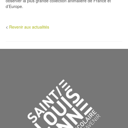
observer la plus grande collection animalière de France et
d’Europe.
<
Revenir aux actualités