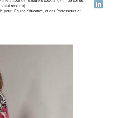
lité autour de l’excellent cocktail de fin de soirée.
Facebook
tatut scolaire) !
e pour l’Equipe éducative, et des Professeurs et
LinkedIn