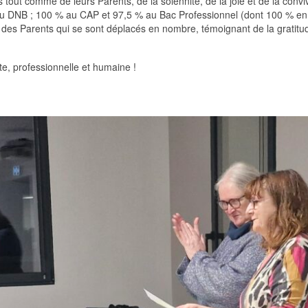
tout comme de leurs Parents, de la solennité, de la joie et de la convivia
% au DNB ; 100 % au CAP et 97,5 % au Bac Professionnel (dont 100 % en s
 des Parents qui se sont déplacés en nombre, témoignant de la gratitud
ante, professionnelle et humaine !