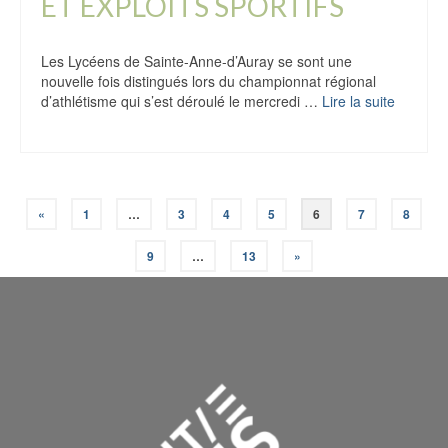
ET EXPLOITS SPORTIFS
Les Lycéens de Sainte-Anne-d’Auray se sont une
nouvelle fois distingués lors du championnat régional
d’athlétisme qui s’est déroulé le mercredi …
Lire la suite
«
1
…
3
4
5
6
7
8
9
…
13
»