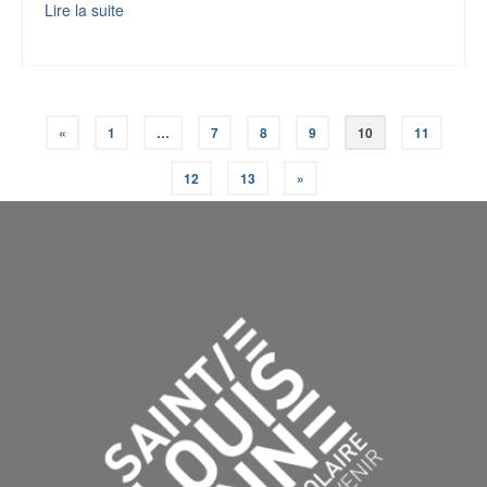
Lire la suite
«
1
…
7
8
9
10
11
12
13
»