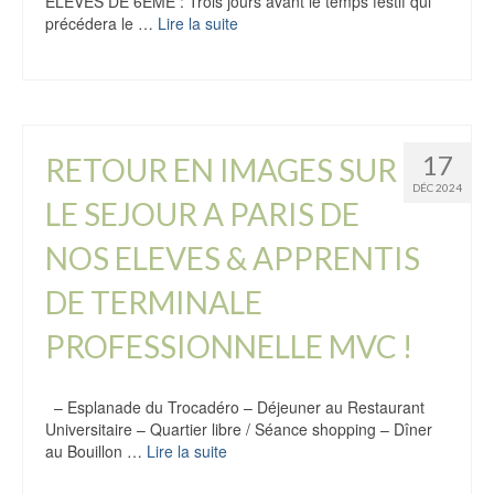
ELEVES DE 6EME : Trois jours avant le temps festif qui
précédera le …
Lire la suite
17
RETOUR EN IMAGES SUR
DÉC 2024
LE SEJOUR A PARIS DE
NOS ELEVES & APPRENTIS
DE TERMINALE
PROFESSIONNELLE MVC !
– Esplanade du Trocadéro – Déjeuner au Restaurant
Universitaire – Quartier libre / Séance shopping – Dîner
au Bouillon …
Lire la suite