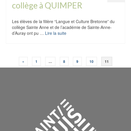
collège à QUIMPER
Les élèves de la filière “Langue et Culture Bretonne” du
collège Sainte Anne et de l’académie de Sainte-Anne-
d’Auray ont pu …
Lire la suite
«
1
…
8
9
10
11